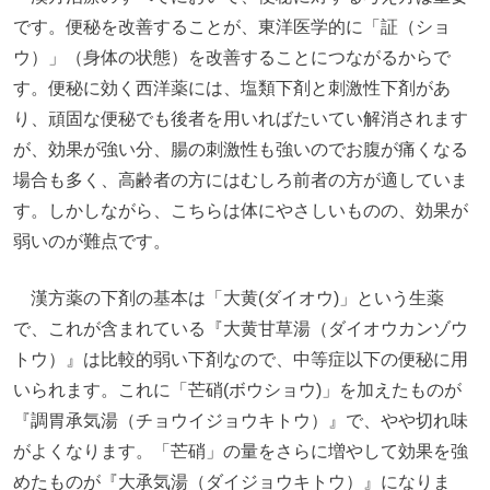
です。便秘を改善することが、東洋医学的に「証（ショ
ウ）」（身体の状態）を改善することにつながるからで
す。便秘に効く西洋薬には、塩類下剤と刺激性下剤があ
り、頑固な便秘でも後者を用いればたいてい解消されます
が、効果が強い分、腸の刺激性も強いのでお腹が痛くなる
場合も多く、高齢者の方にはむしろ前者の方が適していま
す。しかしながら、こちらは体にやさしいものの、効果が
弱いのが難点です。
漢方薬の下剤の基本は「大黄(ダイオウ)」という生薬
で、これが含まれている『大黄甘草湯（ダイオウカンゾウ
トウ）』は比較的弱い下剤なので、中等症以下の便秘に用
いられます。これに「芒硝(ボウショウ)」を加えたものが
『調胃承気湯（チョウイジョウキトウ）』で、やや切れ味
がよくなります。「芒硝」の量をさらに増やして効果を強
めたものが『大承気湯（ダイジョウキトウ）』になりま