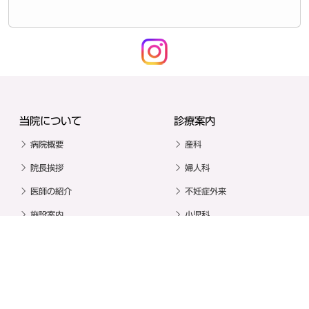
当院について
診療案内
病院概要
産科
院長挨拶
婦人科
医師の紹介
不妊症外来
施設案内
小児科
アクセス
診療時間
個人情報保護
厚生労働大臣の定める掲示
事項