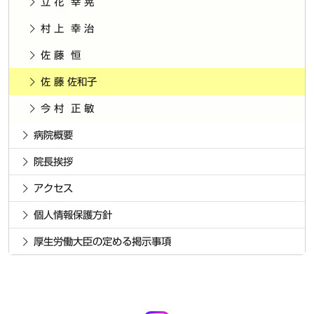
立 花 幸 晃
村 上 幸 治
佐 藤 恒
佐 藤 佐和子
今 村 正 敏
病院概要
院長挨拶
アクセス
個人情報保護方針
厚生労働大臣の定める掲示事項