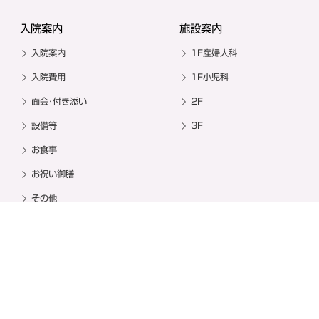
入院案内
施設案内
入院案内
1F産婦人科
入院費用
1F小児科
面会･付き添い
2F
設備等
3F
お食事
お祝い御膳
その他
教室・イベント
その他
出産準備教室
漢方コラム
お祝い御膳
求人情報
撮影スポット
お問い合わせ