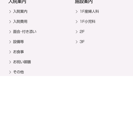
入院案内
施設案内
入院案内
1F産婦人科
入院費用
1F小児科
面会･付き添い
2F
設備等
3F
お食事
お祝い御膳
その他
教室・イベント
その他
出産準備教室
漢方コラム
お祝い御膳
求人情報
撮影スポット
お問い合わせ
ネット予約