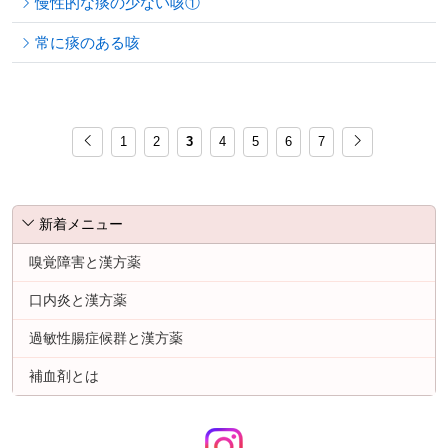
慢性的な痰の少ない咳①
常に痰のある咳
1
2
3
4
5
6
7
新着メニュー
嗅覚障害と漢方薬
口内炎と漢方薬
過敏性腸症候群と漢方薬
補血剤とは