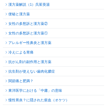
漢方薬解説（1）呉茱萸湯
便秘と漢方薬
女性の多愁訴と漢方薬②
女性の多愁訴と漢方薬①
アレルギー性鼻炎と漢方薬
冷えによる胃痛
抗がん剤の副作用と漢方薬
抗生剤が使えない歯肉化膿症
関節痛と肥満？
東洋医学における「中庸」の意味
慢性胃炎？に隠された瘀血（オケツ）