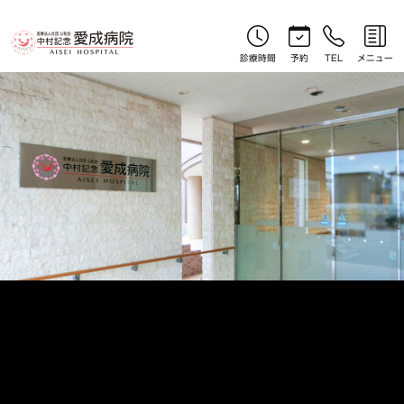
やさしい漢方コラム｜北見産婦人科｜中村記念愛成病院
診療時間
予約
TEL
メニュー